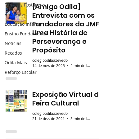
Todos as Postagens
[Amigo Odila]
Entrevista com os
Atividades
Fundadores da JMF:
Educação Infantil
Uma História de
Ensino Fundamental
Perseverança e
Notícias
Propósito
Recados
colegioodilaazevedo
Odila Mais
14 de nov. de 2025
2 min de leitura
Reforço Escolar
Exposição Virtual da
Feira Cultural
colegioodilaazevedo
21 de dez. de 2021
3 min de leitura