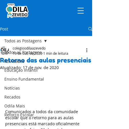
Post
Todos as Postagens
colegioodilaazevedo
Todos as Postagens
19 de out. de 2020
1 min de leitura
Retorno das aulas presenciais
Atividades
Atualizado:
17 de nov. de 2020
Educação Infantil
Ensino Fundamental
Notícias
Recados
Odila Mais
Comunicados a todos da comunidade 
Reforço Escolar
escolar que o retorno para as aulas 
presenciais está marcado oficialmente 