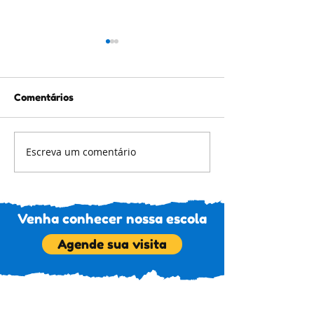
Comentários
Escreva um comentário
Feira de Troca de
Campanha do L
Brinquedos
Solidário
Venha conhecer nossa escola
Agende sua visita