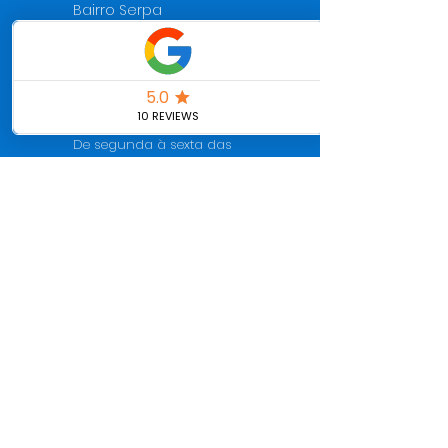
Bairro Serpa
Caieiras - SP
Horário de visitação:
De segunda à sexta das
09h30 às 16h00
Horário de funcionamento:
De segunda à sexta das
07h30 às 18h30
Agende sua visita