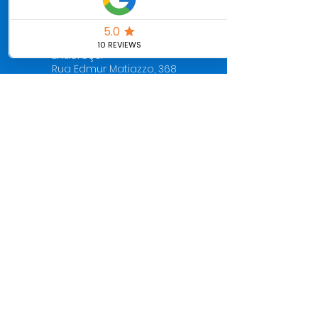
WhatsApp
(11) 93778-5829
Endereço:
Rua Edmur Matiazzo, 368
Bairro Serpa
Caieiras - SP
Horário de visitação:
De segunda à sexta das
09h30 às 16h00
Horário de funcionamento:
De segunda à sexta das
07h30 às 18h30
Agende sua visita