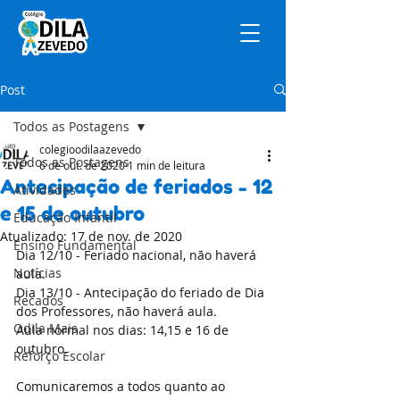
Post
Todos as Postagens
colegioodilaazevedo
Todos as Postagens
6 de out. de 2020
1 min de leitura
Antecipação de feriados - 12
Atividades
e 15 de outubro
Educação Infantil
Atualizado:
17 de nov. de 2020
Ensino Fundamental
Dia 12/10 - Feriado nacional, não haverá 
Notícias
aula.
Dia 13/10 - Antecipação do feriado de Dia 
Recados
dos Professores, não haverá aula.
Odila Mais
Aula normal nos dias: 14,15 e 16 de 
outubro.
Reforço Escolar
Comunicaremos a todos quanto ao 